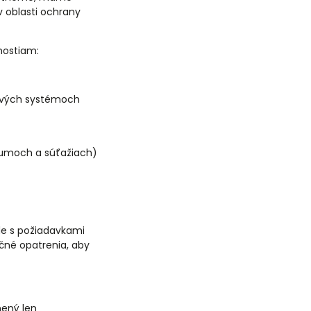
v oblasti ochrany
nostiam:
ových systémoch
skumoch a súťažiach)
ade s požiadavkami
čné opatrenia, aby
nený len