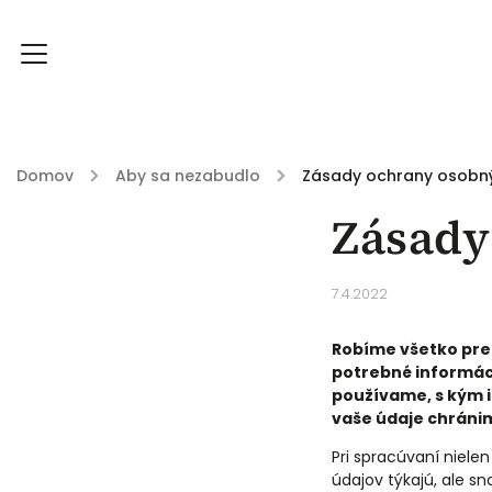
Domov
/
Aby sa nezabudlo
/
Zásady ochrany osobn
Zásady
Knihy
História
Prečo Knižkáreň?
Bl
7.4.2022
Robíme všetko pret
potrebné informáci
používame, s kým i
vaše údaje chránim
Pri spracúvaní niele
údajov týkajú, ale sn