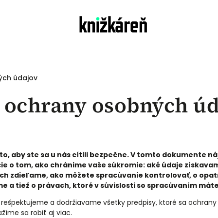
ých údajov
 ochrany osobných úd
og
o, aby ste sa u nás cítili bezpečne. V tomto dokumente ná
e o tom, ako chránime vaše súkromie: aké údaje získavam
ch zdieľame, ako môžete spracúvanie kontrolovať, o opat
e a tiež o právach, ktoré v súvislosti so spracúvaním máte
n rešpektujeme a dodržiavame všetky predpisy, ktoré sa ochran
ažíme sa robiť aj viac.