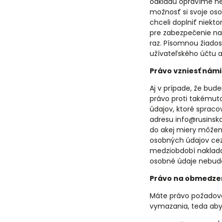
odkladu opravíme ne
možnosť si svoje oso
chceli doplniť niekt
pre zabezpečenie nam
raz. Písomnou žiado
užívateľského účtu a
Právo vzniesť nám
Aj v prípade, že bu
právo proti takémut
údajov, ktoré sprac
adresu info@rusinsk
do akej miery môžem
osobných údajov ce
medziobdobí naklad
osobné údaje nebud
Právo na obmedzen
Máte právo požadova
vymazania, teda aby 