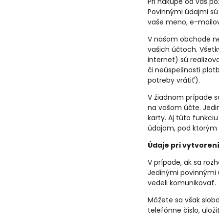
Pri nákupe od vás 
Povinnými údajmi sú 
vaše meno, e-mailov
V našom obchode n
vašich účtoch. Všetk
internet) sú realizo
či neúspešnosti plat
potreby vrátiť).
V žiadnom prípade sa
na vašom účte. Jediný
karty. Aj túto funkc
údajom, pod ktorým 
Údaje pri vytvoren
V prípade, ak sa roz
Jedinými povinnými 
vedeli komunikovať.
Môžete sa však slob
telefónne číslo, ulož