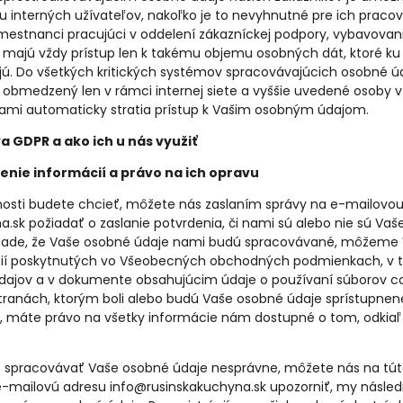
nterných užívateľov, nakoľko je to nevyhnutné pre ich pracovn
estnanci pracujúci v oddelení zákazníckej podpory, vybavovan
i majú vždy prístup len k takému objemu osobných dát, ktoré ku 
ú. Do všetkých kritických systémov spracovávajúcich osobné ú
p obmedzený len v rámci internej siete a vyššie uvedené osoby 
ami automaticky stratia prístup k Vašim osobným údajom.
 GDPR a ako ich u nás využiť
enie informácií a právo na ich opravu
osti budete chcieť, môžete nás zaslaním správy na e-mailovo
.sk požiadať o zaslanie potvrdenia, či nami sú alebo nie sú Va
pade, že Vaše osobné údaje nami budú spracovávané, môžeme 
ií poskytnutých vo Všeobecných obchodných podmienkach, v 
ajov a v dokumente obsahujúcim údaje o používaní súborov coo
tranách, ktorým boli alebo budú Vaše osobné údaje sprístupnen
, máte právo na všetky informácie nám dostupné o tom, odkia
 spracovávať Vaše osobné údaje nesprávne, môžete nás na tút
e-mailovú adresu info@rusinskakuchyna.sk upozorniť, my násle