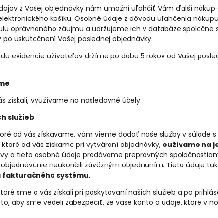
dajov z Vašej objednávky nám umožní uľahčiť Vám ďalší nákup a
elektronického košíku. Osobné údaje z dôvodu uľahčenia náku
tulu oprávneného záujmu a udržujeme ich v databáze spoločne s
v po uskutočnení Vašej poslednej objednávky.
du evidencie užívateľov držíme po dobu 5 rokov od Vašej posle
ame
ás získali, využívame na nasledovné účely:
h služieb
ktoré od vás získavame, vám vieme dodať naše služby v súlade
ktoré od vás získame pri vytváraní objednávky,
oužívame na j
vy a tieto osobné údaje predávame prepravných spoločnostiam.
e objednávanie neukončili záväzným objednaním. Tieto údaje ta
a fakturačného systému
.
toré sme o vás získali pri poskytovaní našich služieb a po prihlá
 to, aby sme vedeli zabezpečiť, že vaše konto a údaje, ktoré v ň