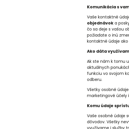
Komunikácia s vam
Vaše kontaktné úda
objednávok
a posky
čo sa deje s vašou 
požiadate o inú zme
kontaktné údaje ako
Ako dáta využívam
Ak ste nám k tomu ud
aktuálnych ponukách,
funkciu vo svojom ko
odberu.
Všetky osobné údaje
marketingové účely 
Komu údaje sprís
Vaše osobné údaje s
dôvodov. Všetky nev
využívame i služby 