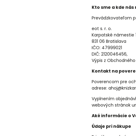
Kto sme a kde nás
Prevádzkovateľom pr
eot s. r. o.
Karpatské námestie 
831 06 Bratislava
IČO: 47999021
DIČ: 2120046456,
Výpis z Obchodného re
Kontakt na povere
Poverencom pre ochr
adrese: ahoj@knizkar
Vyplnením objednávk
webových stránok um
Aké informácie o
Údaje pri nákupe