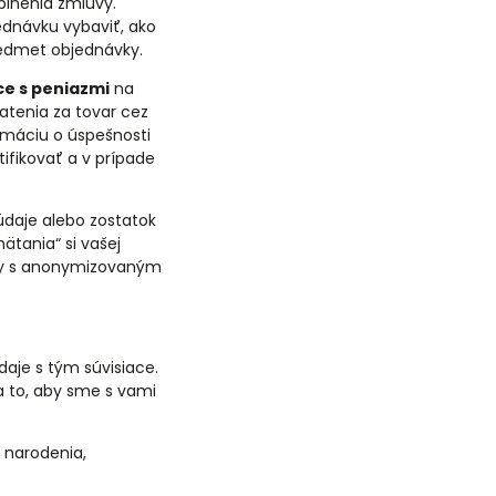
plnenia zmluvy.
ednávku vybaviť, ako
redmet objednávky.
ce s peniazmi
na
atenia za tovar cez
rmáciu o úspešnosti
ifikovať a v prípade
údaje alebo zostatok
ätania“ si vašej
arty s anonymizovaným
daje s tým súvisiace.
a to, aby sme s vami
 narodenia,