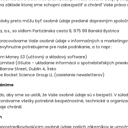
a základe ktorej sme schopní zabezpečiť a chrániť Vaše práva 
návky preto môžu byť osobné údaje predané dopravným spoloč
, a.s., so sídlom Partizánska cesta 9, 975 99 Banská Bystrica
pracovávame Vaše osobné údaje v informačných a marketing
 nevyhnutne potrebujeme pre naše podnikanie, a to napr.:
am Money S3 (učtovný a skladový software)
 Limited (GSuite – ukladanie informácii o spotrebiteľských prie
arrow Street, Dublin 4, Írsko
e Rocket Science Group LL (zasielanie newsletterov)
ránime
o, aby sme sa uistili, že Vaše osobné údaje sú v bezpečí. V súl
 vykonávame všetky potrebné bezpečnostné, technické a organiza
e chránili.
m
sprostredkovávajúcim osobné údaje našich zákazníkov je umož