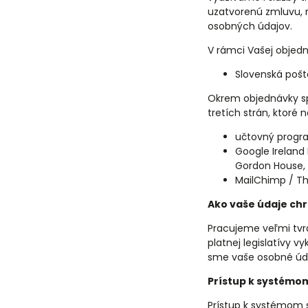
uzatvorenú zmluvu, n
osobných údajov.
V rámci Vašej objed
Slovenská pošta
Okrem objednávky s
tretích strán, ktoré
učtovný progr
Google Ireland
Gordon House, B
MailChimp / Th
Ako vaše údaje ch
Pracujeme veľmi tvrd
platnej legislatívy
sme vaše osobné údaj
Prístup k systémo
Prístup k systémom 