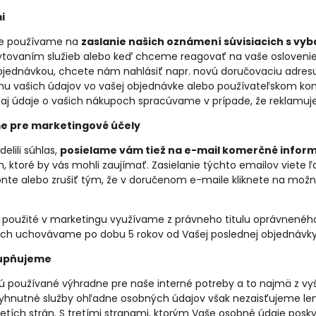
i
je používame na
zaslanie našich oznámení súvisiacich s v
tovaním služieb alebo keď chceme reagovať na vaše oslovenie,
objednávkou, chcete nám nahlásiť napr. novú doručovaciu adres
nu vašich údajov vo vašej objednávke alebo používateľskom kon
 aj údaje o vašich nákupoch spracúvame v prípade, že reklamuj
e pre marketingové účely
elili súhlas,
posielame vám tiež na e-mail komerčné inform
 ktoré by vás mohli zaujímať. Zasielanie týchto emailov viete 
nte alebo zrušiť tým, že v doručenom e-maile kliknete na možno
 použité v marketingu využívame z právneho titulu oprávnenéh
ich uchovávame po dobu 5 rokov od Vašej poslednej objednávky
tupňujeme
ú používané výhradne pre naše interné potreby a to najmä z v
yhnutné služby ohľadne osobných údajov však nezaisťujeme len 
tretích strán. S tretími stranami, ktorým Vaše osobné údaje p