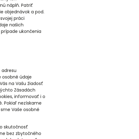
ú náplň. Patriť
ie objednávok a pod.
svojej práci
daje našich
v prípade ukončenia
u adresu
še osobné údaje
Vás na Vašu žiadosť
týchto Zásadách
kies, informovať i o
é. Pokiaľ nezískame
ľ sme Vaše osobné
o skutočnosť
dne bez zbytočného