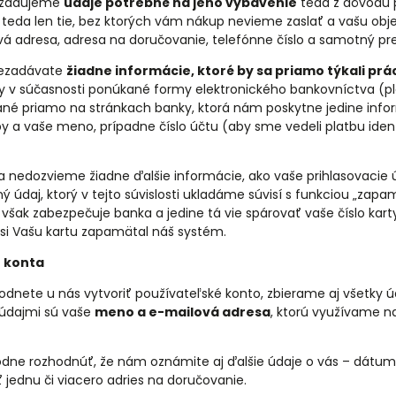
požadujeme
údaje potrebné na jeho vybavenie
teda z dôvodu 
teda len tie, bez ktorých vám nákup nevieme zaslať a vašu obj
á adresa, adresa na doručovanie, telefónne číslo a samotný p
ezadávate
žiadne informácie, ktoré by sa priamo týkali prá
y v súčasnosti ponúkané formy elektronického bankovníctva (pl
vané priamo na stránkach banky, ktorá nám poskytne jedine info
by a vaše meno, prípadne číslo účtu (aby sme vedeli platbu ident
 nedozvieme žiadne ďalšie informácie, ako vaše prihlasovacie 
 údaj, ktorý v tejto súvislosti ukladáme súvisí s funkciou „zapam
iu však zabezpečuje banka a jedine tá vie spárovať vaše číslo k
si Vašu kartu zapamätal náš systém.
í konta
hodnete u nás vytvoriť používateľské konto, zbierame aj všetky ú
údajmi sú vaše
meno a e-mailová adresa
, ktorú využívame n
odne rozhodnúť, že nám oznámite aj ďalšie údaje o vás – dátum
iť jednu či viacero adries na doručovanie.