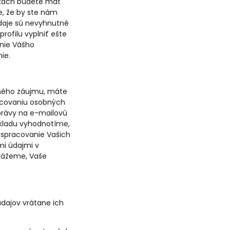
nkach budete mať
e, že by ste nám
údaje sú nevyhnutné
rofilu vyplniť ešte
nie Vášho
ie.
eného záujmu, máte
racovaniu osobných
právy na e-mailovú
dkladu vyhodnotíme,
 spracovanie Vašich
i údajmi v
kážeme, Vaše
dajov vrátane ich