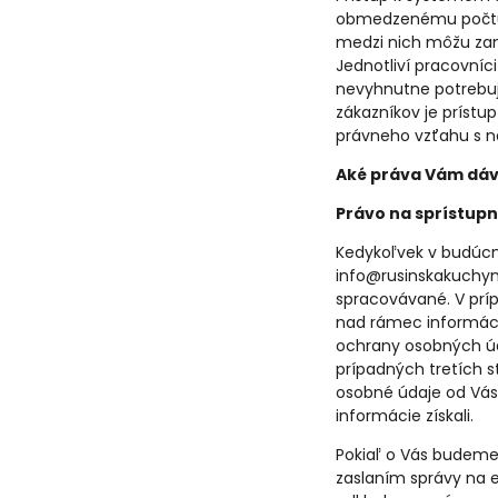
obmedzenému počtu i
medzi nich môžu zam
Jednotliví pracovníc
nevyhnutne potrebuj
zákazníkov je prístu
právneho vzťahu s n
Aké práva Vám dáva
Právo na sprístupn
Kedykoľvek v budúcn
info@rusinskakuchyna
spracovávané. V prí
nad rámec informác
ochrany osobných úd
prípadných tretích s
osobné údaje od Vás
informácie získali.
Pokiaľ o Vás budeme
zaslaním správy na 