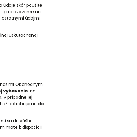
 údaje skôr použité
pu spracovávame na
 ostatnými údajmi,
dnej uskutočnenej
 s našimi Obchodnými
ej vybavenie
, na
 V prípadne jej
ktiež potrebujeme
do
sení sa do vášho
om máte k dispozícii