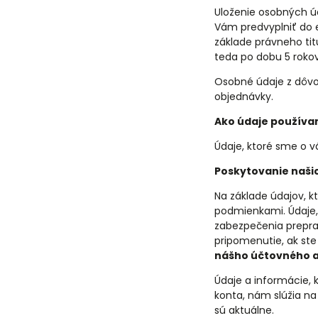
Uloženie osobných ú
Vám predvyplniť do 
základe právneho ti
teda po dobu 5 roko
Osobné údaje z dôvo
objednávky.
Ako údaje použív
Údaje, ktoré sme o v
Poskytovanie našic
Na základe údajov, 
podmienkami. Údaje, 
zabezpečenia prepra
pripomenutie, ak st
nášho účtovného 
Údaje a informácie, k
konta, nám slúžia na
sú aktuálne.