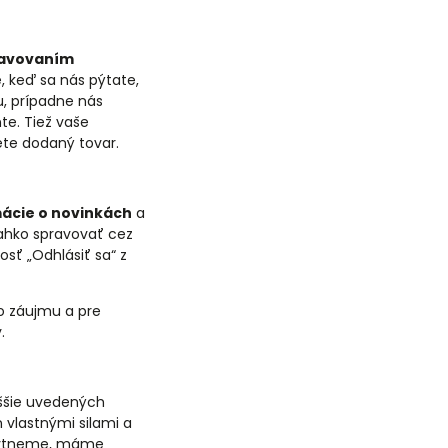
ybavovaním
 keď sa nás pýtate,
u, prípadne nás
te. Tiež vaše
ete dodaný tovar.
ácie o novinkách
a
ľahko spravovať cez
sť „Odhlásiť sa“ z
o záujmu a pre
.
yššie uvedených
vlastnými silami a
oskytneme, máme