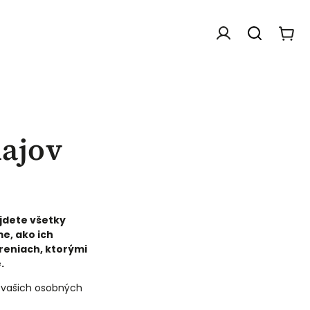
ajov
jdete všetky
e, ako ich
reniach, ktorými
.
y vašich osobných