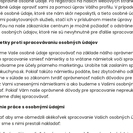
správne osobné údaje. Po registrácií na našich webových strá
bné údaje opraviť sami za pomoci úprav Vášho profilu. V prípad
oré osobné údaje, ktoré ste nám skôr neposkytli, a tieto osobné 
i poskytovaných služieb, stačí ich v príslušnom mieste úpravy p
sťou na naše zákaznícke centrum je možné požiadať o odstráne
 osobných údajov, ktoré nie sú nevyhnutné pre ďalšie spracovan
ietky proti spracovávaniu osobných údajov
deme Vaše osobné údaje spracovávať na základe nášho oprávn
o spracovanie vzniesť námietky a to vrátane námietok voči sp
ovávame pre účely priameho marketingu. Urobíte tak zaslaním s
akuchyna.sk. Pokiaľ takúto námietku podáte, bez zbytočného o
e v súlade so zákonom tvrdiť oprávnenosť našich dôvodov pre
z Vami vznesenými námietkami a ako budeme s Vašimi osobným
ať. Pokiaľ Vám naše oprávnené dôvody pre spracovanie nepreu
eme ďalej spracovávať.
ie práce s osobnými údajmi
ť aby sme obmedzili akékoľvek spracovanie Vašich osobných ú
sme s nimi prestali nakladať: