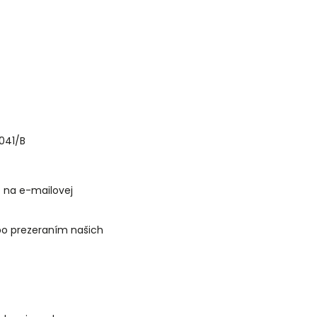
2041/B
 na e-mailovej
bo prezeraním našich