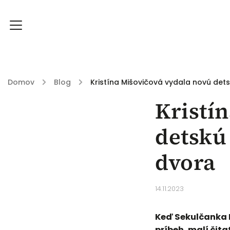
Domov
/
Blog
/
Kristína Mišovičová vydala novú dets
Kristí
Knihy
História
Prečo Knižkáreň?
Bl
detskú
dvora
14.11.2023
Keď Sekulčanka 
príbeh, malí čita