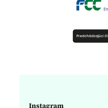
Predchádzajúci č
Instagram