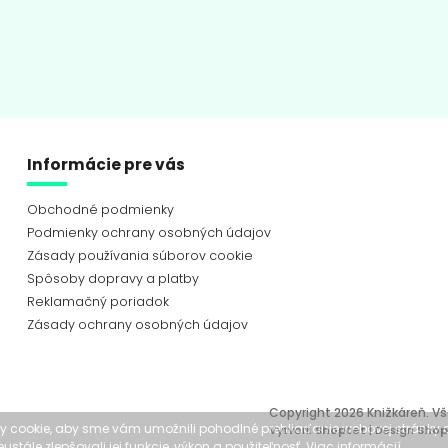
Informácie pre vás
Obchodné podmienky
Podmienky ochrany osobných údajov
Zásady používania súborov cookie
Spôsoby dopravy a platby
Reklamačný poriadok
Zásady ochrany osobných údajov
Copyright 2026
Knižkáreň
. V
 cookie, aby sme vám umožnili pohodlné prehliadanie webovej stránky 
Vytvoril
Shoptet
| Design
Shop
stále zlepšovali jej funkcie, výkon a použiteľnosť.
Viac informácií