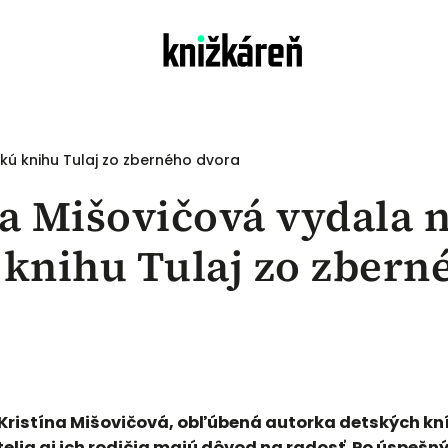
kú knihu Tulaj zo zberného dvora
na Mišovičová vydala 
og
 knihu Tulaj zo zbern
Kristína Mišovičová, obľúbená autorka detských kn
telia aj ich rodičia majú dôvod na radosť. Po úspešný