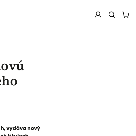
novú
ého
íh, vydáva nový
ch tituloch,