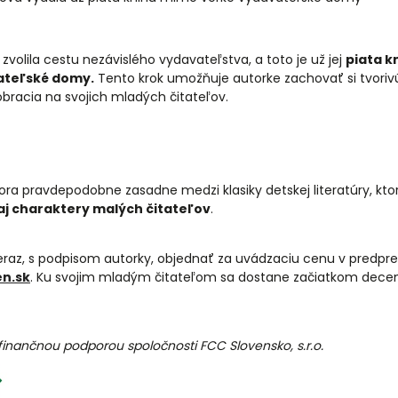
i zvolila cestu nezávislého vydavateľstva, a toto je už jej
piata k
ateľské domy.
Tento krok umožňuje autorke zachovať si tvoriv
obracia na svojich mladých čitateľov.
ora pravdepodobne zasadne medzi klasiky detskej literatúry, kto
 aj charaktery malých čitateľov
.
eraz, s podpisom autorky, objednať za uvádzaciu cenu v predpre
n.sk
. Ku svojim mladým čitateľom sa dostane začiatkom dece
finančnou podporou spoločnosti FCC Slovensko, s.r.o.