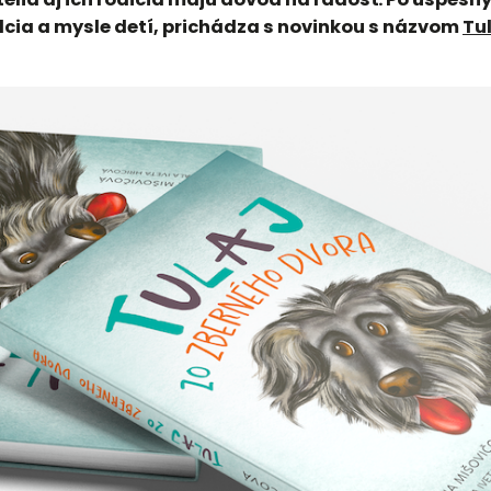
rdcia a mysle detí, prichádza s novinkou s názvom
Tu