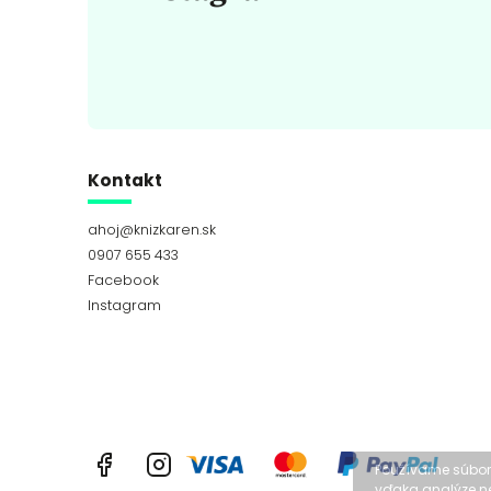
Kontakt
ahoj
@
knizkaren.sk
0907 655 433
Facebook
Instagram
Facebook
Instagram
Používame súbory
vďaka analýze neu