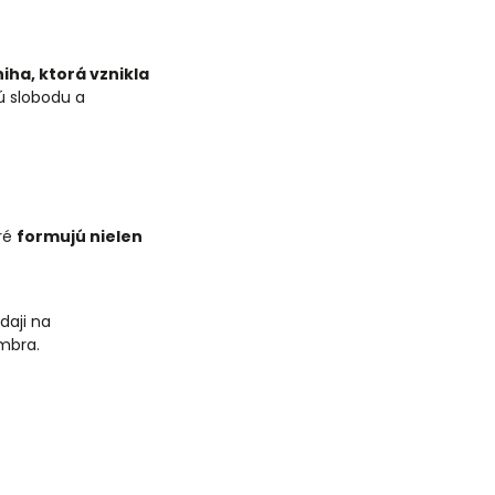
niha, ktorá vznikla
ú slobodu a
ré
formujú nielen
daji na
mbra.