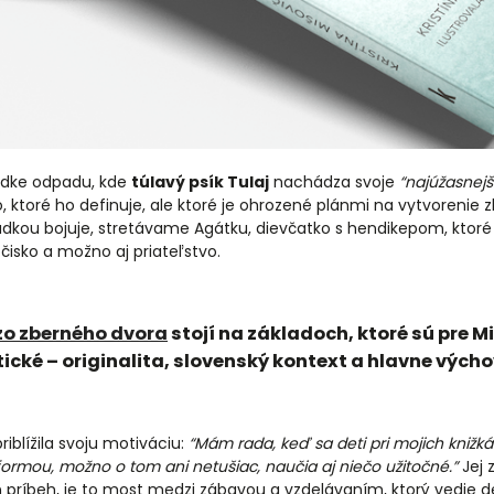
ádke odpadu, kde
túlavý psík Tulaj
nachádza svoje
“najúžasnejš
o, ktoré ho definuje, ale ktoré je ohrozené plánmi na vytvorenie
kládkou bojuje, stretávame Agátku, dievčatko s hendikepom, kto
čisko a možno aj priateľstvo.
 zo zberného dvora
stojí na základoch, ktoré sú pre 
ické – originalita, slovenský kontext a hlavne výcho
riblížila svoju motiváciu:
“Mám rada, keď sa deti pri mojich knižká
formou, možno o tom ani netušiac, naučia aj niečo užitočné.”
Jej 
en príbeh, je to most medzi zábavou a vzdelávaním, ktorý vedie 