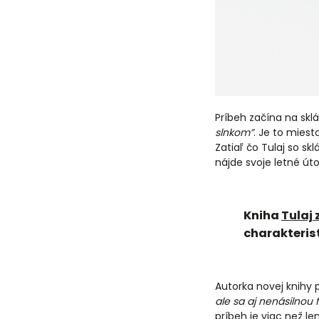
Príbeh začína na skl
slnkom”
. Je to miest
Zatiaľ čo Tulaj so s
nájde svoje letné úto
Kniha
Tulaj
charakterist
Autorka novej knihy p
ale sa aj nenásilnou 
príbeh je viac než l