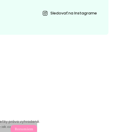
Sledovať na Instagrame
šetky práva vyhradené.
a
tak.cz
Rozumiem