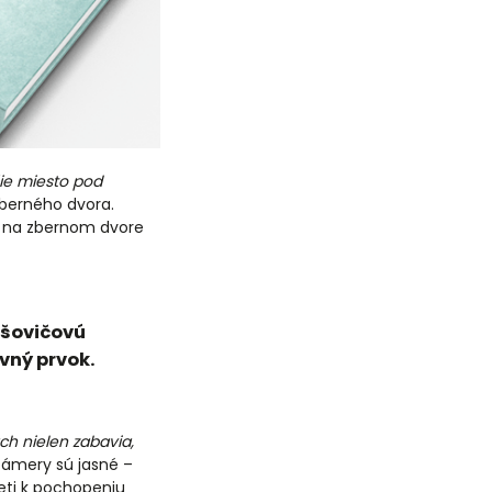
ie miesto pod
 zberného dvora.
ré na zbernom dvore
Mišovičovú
vný prvok.
ch nielen zabavia,
zámery sú jasné –
deti k pochopeniu