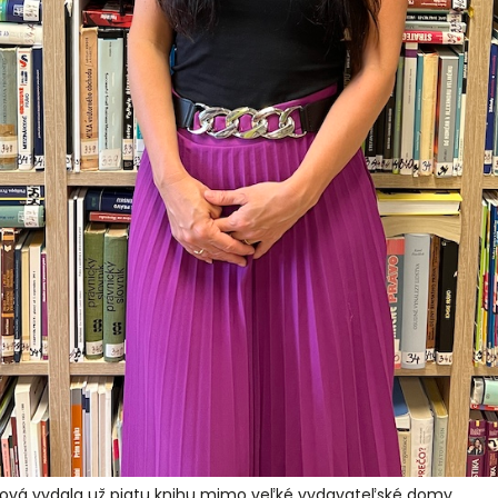
ičová vydala už piatu knihu mimo veľké vydavateľské domy