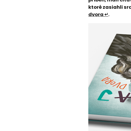
ktoré zasiahli s
dvora ↵
.