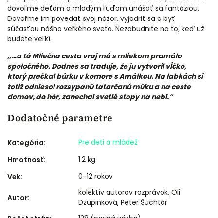
dovoľme deťom a mladým ľuďom unášať sa fantáziou.
Dovoľme im povedať svoj názor, vyjadriť sa a byť
súčasťou nášho veľkého sveta. Nezabudnite na to, keď už
budete veľkí.
,,…a tá Mliečna cesta vraj má s mliekom pramálo
spoločného. Dodnes sa traduje, že ju vytvoril vĺčko,
ktorý prečkal búrku v komore s Amálkou. Na labkách si
totiž odniesol rozsypanú tatarčanú múku a na ceste
domov, do hôr, zanechal svetlé stopy na nebi.“
Dodatočné parametre
Pre deti a mládež
Kategória
:
1.2 kg
Hmotnosť
:
0-12 rokov
Vek
:
kolektív autorov rozprávok, Oli
Autor
:
Džupinková, Peter Šuchtár
128 (pevná väzba)