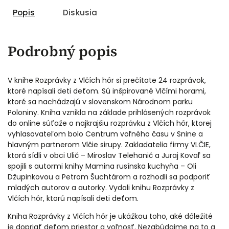
Popis
Diskusia
Podrobný popis
V knihe Rozprávky z Vlčích hôr si prečítate 24 rozprávok,
ktoré napísali deti deťom. Sú inšpirované Vlčími horami,
ktoré sa nachádzajú v slovenskom Národnom parku
Poloniny. Kniha vznikla na základe prihlásených rozprávok
do online súťaže o najkrajšiu rozprávku z Vlčích hôr, ktorej
vyhlasovateľom bolo Centrum voľného času v Snine a
hlavným partnerom Vlčie sirupy. Zakladatelia firmy VLČIE,
ktorá sídli v obci Ulič – Miroslav Telehanič a Juraj Kovaľ sa
spojili s autormi knihy Mamina rusínska kuchyňa – Oli
Džupinkovou a Petrom Šuchtárom a rozhodli sa podporiť
mladých autorov a autorky. Vydali knihu Rozprávky z
Vlčích hôr, ktorú napísali deti deťom.
Kniha Rozprávky z Vlčích hôr je ukážkou toho, aké dôležité
je dopriať deťom priestor a voľnosť. Nezabúdajme na to a