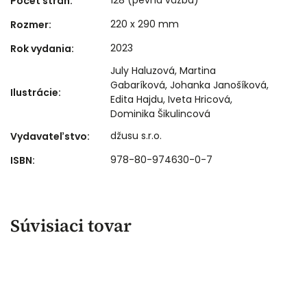
Počet strán
:
220 x 290 mm
Rozmer
:
2023
Rok vydania
:
July Haluzová, Martina
Gabaríková, Johanka Janošíková,
Ilustrácie
:
Edita Hajdu, Iveta Hricová,
Dominika Šikulincová
džusu s.r.o.
Vydavateľstvo
:
978-80-974630-0-7
ISBN
:
Súvisiaci tovar